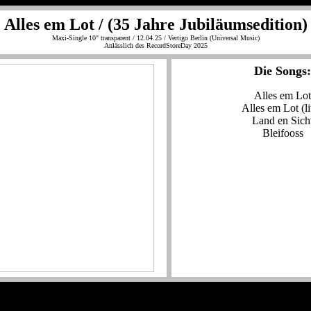
Alles em Lot / (35 Jahre Jubiläumsedition)
Maxi-Single 10" transparent / 12.04.25 / Vertigo Berlin (Universal Music)
Anlässlich des RecordStoreDay 2025
Die Songs:
Alles em Lot
Alles em Lot
(li
Land en Sich
Bleifoos
s