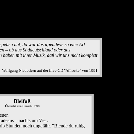
egeben hat, da war das irgendwie so eine Art
en – ob aus Süddeutschland oder aus
 haben mit ihrer Musik, daß wir uns nicht komplett
Wolfgang Niedecken auf der Live-CD "Affrocke" von 1991
Bleifuß
Übersetzt von Chrischi 1998
euer,
radeaus – nachts um Vier.
lb Stunden noch ungefähr. "Blende du ruhig