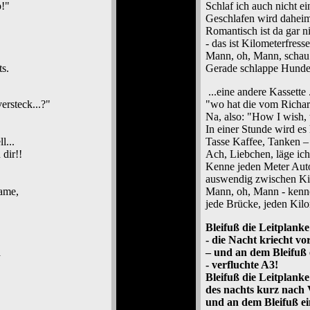
p!"
Schlaf ich auch nicht ei
Geschlafen wird daheim
Romantisch ist da gar n
- das ist Kilometerfresse
Mann, oh, Mann, schau 
ts.
Gerade schlappe Hundert,
...eine andere Kassette .
ersteck...?"
"wo hat die vom Richard
Na, also: "How I wish, 
In einer Stunde wird es 
l...
Tasse Kaffee, Tanken – 
dir!!
Ach, Liebchen, läge ich
Kenne jeden Meter Au
auswendig zwischen Ki
ame,
Mann, oh, Mann - kenn
jede Brücke, jeden Kilo
Bleifuß die Leitplanke
- die Nacht kriecht vo
n
– und an dem Bleifuß
- verfluchte A3!
Bleifuß die Leitplanke
des nachts kurz nach 
und an dem Bleifuß e