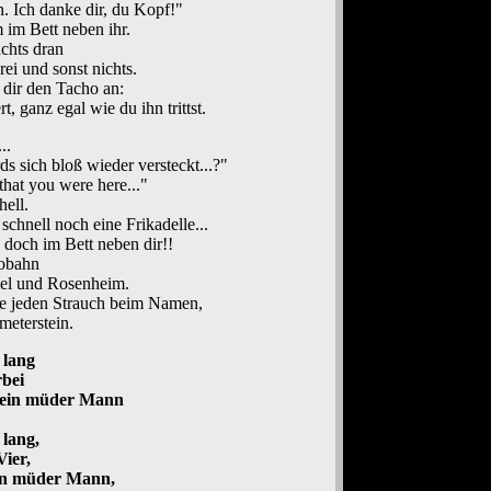
n. Ich danke dir, du Kopf!"
 im Bett neben ihr.
ichts dran
rei und sonst nichts.
dir den Tacho an:
 ganz egal wie du ihn trittst.
..
s sich bloß wieder versteckt...?"
that you were here..."
hell.
schnell noch eine Frikadelle...
 doch im Bett neben dir!!
tobahn
el und Rosenheim.
e jeden Strauch beim Namen,
meterstein.
 lang
rbei
 ein müder Mann
 lang,
Vier,
in müder Mann,