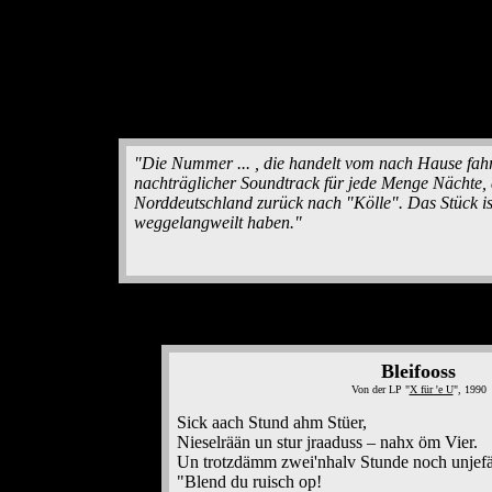
"Die Nummer ... , die handelt vom nach Hause fahr
nachträglicher Soundtrack für jede Menge Nächte,
Norddeutschland zurück nach "Kölle". Das Stück ist
weggelangweilt haben."
Bleifooss
Von der LP "
X für 'e U
", 1990
Sick aach Stund ahm Stüer,
Nieselrään un stur jraaduss – nahx öm Vier.
Un trotzdämm zwei'nhalv Stunde noch unjefä
"Blend du ruisch op!