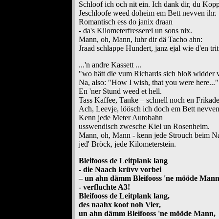
Schloof ich och nit ein. Ich dank dir, du Kop
Jeschloofe weed doheim em Bett nevven ihr.
Romantisch ess do janix draan
- da's Kilometerfresserei un sons nix.
Mann, oh, Mann, luhr dir dä Tacho ahn:
Jraad schlappe Hundert, janz ejal wie d'en trit
...'n andre Kassett ...
"wo hätt die vum Richards sich bloß widder v
Na, also: "How I wish, that you were here..."
En 'ner Stund weed et hell.
Tass Kaffee, Tanke – schnell noch en Frikadel
Ach, Leevje, löösch ich doch em Bett nevven 
Kenn jede Meter Autobahn
usswendisch zwesche Kiel un Rosenheim.
Mann, oh, Mann - kenn jede Strouch beim N
jed' Bröck, jede Kilometerstein.
Bleifooss de Leitplank lang
- die Naach krüvv vorbei
– un ahn dämm Bleifooss 'ne mööde Man
- verfluchte A3!
Bleifooss de Leitplank lang,
des naahx koot noh Vier,
un ahn dämm Bleifooss 'ne mööde Mann,