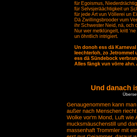
für Egoismus, Niederdrächtig
für Selvsjeräächtigkeit un Sc
für jede Art vun Völlerei un Ei
Dä Zwillingsbrooder vum Ver
ihr Schwester Neid, nä, och 
Nur wer metklüngelt, kritt ‘n
un öhntlich intrigiert.
Un donoh ess dä Karneval 
leechterloh, zo Jetrommel 
ess dä Sündebock verbran
Alles fängk vun vörre ahn. A
Und danach is
Überset
G
enaugenommen kann man 
außer nach Menschen riecht
Wolke vor'm Mond, Luft wie 
mucksmäuschenstill und dan
massenhaft Trommler mit ei
erst nur Gejammer, daraus w