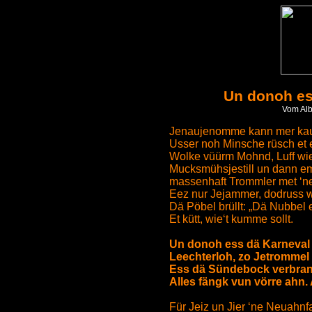
Un donoh es
Vom Alb
Jenaujenomme kann mer kaum
Usser noh Minsche rüsch et 
Wolke vüürm Mohnd, Luff wie
Mucksmühsjestill un dann e
massenhaft Trommler met ‘ne
Eez nur Jejammer, dodruss 
Dä Pöbel brüllt: „Dä Nubbel 
Et kütt, wie‘t kumme sollt.
Un donoh ess dä Karneval 
Leechterloh, zo Jetrommel 
Ess dä Sündebock verbran
Alles fängk vun vörre ahn. A
Für Jeiz un Jier ‘ne Neuahnf