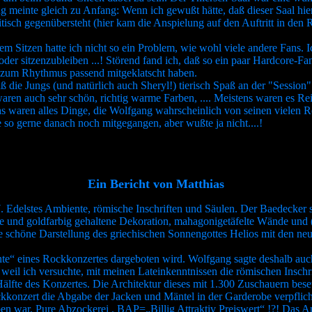
meinte gleich zu Anfang: Wenn ich gewußt hätte, daß dieser Saal hier s
tisch gegenübersteht (hier kam die Anspielung auf den Auftritt in den
m Sitzen hatte ich nicht so ein Problem, wie wohl viele andere Fans. I
 oder sitzenzubleiben ...! Störend fand ich, daß so ein paar Hardcore-
ht zum Rhythmus passend mitgeklatscht haben.
 die Jungs (und natürlich auch Sheryl!) tierisch Spaß an der "Session" 
aren auch sehr schön, richtig warme Farben, .... Meistens waren es Re
Das waren alles Dinge, die Wolfgang wahrscheinlich von seinen vielen Re
o gerne danach noch mitgegangen, aber wußte ja nicht....!
Ein Bericht von Matthias
 Edelstes Ambiente, römische Inschriften und Säulen. Der Baedecker s
une und goldfarbig gehaltene Dekoration, mahagonigetäfelte Wände und
e schöne Darstellung des griechischen Sonnengottes Helios mit den neu
te“ eines Rockkonzertes dargeboten wird. Wolfgang sagte deshalb auch 
weil ich versuchte, mit meinen Lateinkenntnissen die römischen Inschri
 Hälfte des Konzertes. Die Architektur dieses mit 1.300 Zuschauern bes
ckkonzert die Abgabe der Jacken und Mäntel in der Garderobe verpflich
n war. Pure Abzockerei . BAP=„Billig Attraktiv Preiswert“ !?! Das Am