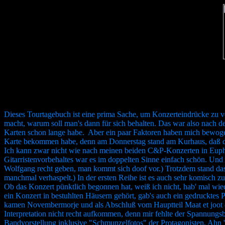
Dieses Tourtagebuch ist eine prima Sache, um Konzerteindrücke zu 
macht, warum soll man's dann für sich behalten. Das war also nach de
Karten schon lange habe. Aber ein paar Faktoren haben mich bewoge
Karte bekommen habe, denn am Donnerstag stand am Kurhaus, daß das Kon
Ich kann zwar nicht wie nach meinen beiden C&P-Konzerten in Eupho
Gitarristenvorbehaltes war es im doppelten Sinne einfach schön. Und
Wolfgang recht geben, man kommt sich doof vor.) Trotzdem stand das
manchmal verhaspelt.) In der ersten Reihe ist es auch sehr komisch z
Ob das Konzert pünktlich begonnen hat, weiß ich nicht, hab' mal wied
ein Konzert in bestuhlten Häusern gehört, gab's auch ein gedrucktes 
kamen Novembermorje und als Abschluß vom Hauptteil Maat et joot da
Interpretation nicht recht aufkommen, denn mir fehlte der Spannungsb
Bandvorstellung inklusive "Schmunzelfotos" der Protagonisten, Ahn 'ne