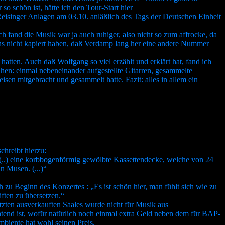
o schön ist, hätte ich den Tour-Start hier
 Reisinger Anlagen am 03.10. anläßlich des Tags der Deutschen Einheit
ch fand die Musik war ja auch ruhiger, also nicht so zum affrocke, da
Fans nicht kapiert haben, daß Verdamp lang her eine andere Nummer
hatten. Auch daß Wolfgang so viel erzählt und erklärt hat, fand ich
ihen: einmal nebeneinander aufgestellte Gitarren, gesammelte
isen mitgebracht und gesammelt hatte. Fazit: alles in allem ein
chreibt hierzu:
 (..) eine korbbogenförmig gewölbte Kassettendecke, welche von 24
n Musen. (...)“
zu Beginn des Konzertes : „Es ist schön hier, man fühlt sich wie zu
ften zu übersetzen.“
etzten ausverkauften Saales wurde nicht für Musik aus
tend ist, wofür natürlich noch einmal extra Geld neben dem für BAP-
biente hat wohl seinen Preis.