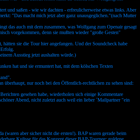
rt und saßen - wie wir dachten - erfreulicherweise etwas links. Aber
rmerkt: "Das macht mich jetzt aber ganz unausgeglichen."(nach Mutter
ht hängt das auch mit dem zusammen, was Wolfgang zum Openair gesagt
 komisch vorgekommen, denn sie mußten wieder "große Gesten"
 hätten sie die Tour hier angefangen. Und der Soundcheck habe
 Erfolg.
inem Ausstieg jetzt aushalten würde.)
unken hat und sie ermuntert hat, mit dem kölschen Texten
wand".
überhaupt, nur noch bei den Öffentlich-rechtlichen zu sehen sind:
ren Berichten gesehen habe, wiederholen sich einige Kommentare
höner Abend, nicht zuletzt auch weil ein lieber ´Mailpartner "ein
 da (waren aber sicher nicht die ersten!). BAP waren gerade beim
nderbare Kulisse für das Konzept dieser BAP-Tournee: goldene