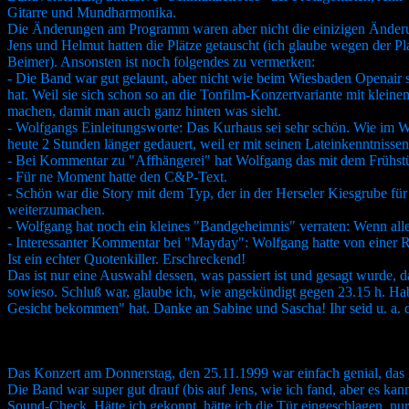
Gitarre und Mundharmonika.
Die Änderungen am Programm waren aber nicht die einizigen Änderungen
Jens und Helmut hatten die Plätze getauscht (ich glaube wegen der Pl
Beimer). Ansonsten ist noch folgendes zu vermerken:
- Die Band war gut gelaunt, aber nicht wie beim Wiesbaden Openair s
hat. Weil sie sich schon so an die Tonfilm-Konzertvariante mit kle
machen, damit man auch ganz hinten was sieht.
- Wolfgangs Einleitungsworte: Das Kurhaus sei sehr schön. Wie im 
heute 2 Stunden länger gedauert, weil er mit seinen Lateinkenntnissen
- Bei Kommentar zu "Affhängerei" hat Wolfgang das mit dem Frühstüc
- Für ne Moment hatte den C&P-Text.
- Schön war die Story mit dem Typ, der in der Herseler Kiesgrube fü
weiterzumachen.
- Wolfgang hat noch ein kleines "Bandgeheimnis" verraten: Wenn alle
- Interessanter Kommentar bei "Mayday": Wolfgang hatte von einer R
Ist ein echter Quotenkiller. Erschreckend!
Das ist nur eine Auswahl dessen, was passiert ist und gesagt wurde, 
sowieso. Schluß war, glaube ich, wie angekündigt gegen 23.15 h. Hab'
Gesicht bekommen" hat. Danke an Sabine und Sascha! Ihr seid u. a. d
Das Konzert am Donnerstag, den 25.11.1999 war einfach genial, das
Die Band war super gut drauf (bis auf Jens, wie ich fand, aber es kan
Sound-Check. Hätte ich gekonnt, hätte ich die Tür eingeschlagen, n