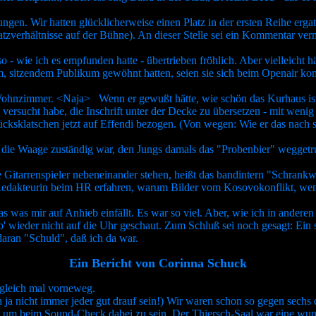
. Wir hatten glücklicherweise einen Platz in der ersten Reihe ergatte
atzverhältnisse auf der Bühne). An dieser Stelle sei ein Kommentar ve
o - wie ich es empfunden hatte - übertrieben fröhlich. Aber vielleic
inem, sitzendem Publikum gewöhnt hatten, seien sie sich beim Openair
Wohnzimmer. <Naja> Wenn er gewußt hätte, wie schön das Kurhaus ist,
 versucht habe, die Inschrift unter der Decke zu übersetzen - mit wenig
ksklatschen jetzt auf Effendi bezogen. (Von wegen: Wie er das nach se
r die Waage zuständig war, den Jungs damals das "Probenbier" weggetr
 Gitarrenspieler nebeneinander stehen, heißt das bandintern "Schrank
edakteurin beim HR erfahren, warum Bilder vom Kosovokonflikt, wenn 
das was mir auf Anhieb einfällt. Es war so viel. Aber, wie ich in ande
 wieder nicht auf die Uhr geschaut. Zum Schluß sei noch gesagt: Ein sc
aran "Schuld", daß ich da war.
Ein Bericht von Corinna Schuck
 gleich mal vorneweg.
n ja nicht immer jeder gut drauf sein!) Wir waren schon so gegen sechs
ur um beim Sound-Check dabei zu sein. Der Thiersch-Saal war eine wu