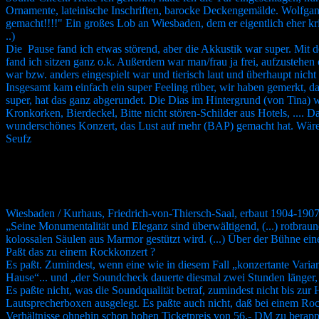
Ornamente, lateinische Inschriften, barocke Deckengemälde. Wolfgang 
gemacht!!!!" Ein großes Lob an Wiesbaden, dem er eigentlich eher kri
..)
Die Pause fand ich etwas störend, aber die Akkustik war super. Mit de
fand ich sitzen ganz o.k. Außerdem war man/frau ja frei, aufzustehen
war bzw. anders eingespielt war und tierisch laut und überhaupt nic
Insgesamt kam einfach ein super Feeling rüber, wir haben gemerkt, daß
super, hat das ganz abgerundet. Die Dias im Hintergrund (von Tina) w
Kronkorken, Bierdeckel, Bitte nicht stören-Schilder aus Hotels, .... 
wunderschönes Konzert, das Lust auf mehr (BAP) gemacht hat. Wäre s
Seufz
Wiesbaden / Kurhaus, Friedrich-von-Thiersch-Saal, erbaut 1904-1907.
„Seine Monumentalität und Eleganz sind überwältigend, (...) rotbra
kolossalen Säulen aus Marmor gestützt wird. (...) Über der Bühne ein
Paßt das zu einem Rockkonzert ?
Es paßt. Zumindest, wenn eine wie in diesem Fall „konzertante Varian
Hause“... und „der Soundcheck dauerte diesmal zwei Stunden länger, 
Es paßte nicht, was die Soundqualität betraf, zumindest nicht bis zur
Lautsprecherboxen ausgelegt. Es paßte auch nicht, daß bei einem Ro
Verhältnisse ohnehin schon hohen Ticketpreis von 56,- DM zu berappe