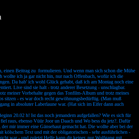
h
en, einen Beitrag zu formulieren. Und wenn man sich schon die Mühe
wollte ich ja gar nicht hin, nur nach Offenbach, wofür ich die
ngen. Da hab' ich wohl Glück gehabt, daß ich am Montag noch eine
ert. Live sind sie halt - trotz anderer Besetzung - unschlagbar.
rotz meiner Vorbehalte gegen das Tonfilm-Album und trotz meines
pos sitzen - es war doch recht gewöhnungsbedürftig. (Man muß
ang in absoluter Laberlaune war. (Hat sich im Eifer dann auch
 Beginn 20.02 h! Ist das noch jemandem aufgefallen? Wie es sich für
e fiel raus, ebenso Vüür Joor un Daach und Wo bess du jetz?. Dafür
der mir immer eine Gänsehaut gemacht hat. Die wollte aber bei der
t kölschem Text und mit der obligatorischen - sehr ausführlichen -
icht war - und zuletzt Helfe kann dir keiner, nur Wolfgang mit