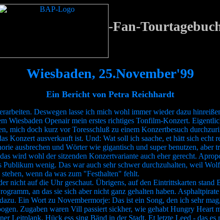
-Fan-Tourtagebuc
Wiesbaden, 25.November'99
Ein Bericht von Petra Reichhardt
verarbeiten. Deswegen lasse ich mich wohl immer wieder dazu hinreiß
m Wiesbaden Openair mein erstes richtiges Tonfilm-Konzert. Eigentlich 
n, mich doch kurz vor Toresschluß zu einem Konzertbesuch durchzuri
zert ausverkauft ist. Und: Wat soll ich saache, et hätt sich echt renti
rie ausbrechen und Wörter wie gigantisch und super benutzen, aber t
 das wird wohl der sitzenden Konzertvariante auch eher gerecht. Apro
 Publikum wenig. Das war auch sehr schwer durchzuhalten, weil Wolfg
u stehen, wenn da was zum "Festhalten" fehlt.
er nicht auf die Uhr geschaut. Übrigens, auf den Eintrittskarten stand
Programm, an das sie sich aber nicht ganz gehalten haben. Asphaltpirat
zu. Ein Wort zu Novembermorje: Das ist ein Song, den ich sehr mag, 
ogen. Zugaben waren Vill passiert sickher, wie gehabt Hungry Heart mi
r Leitplank, Hück ess sing Bänd in der Stadt, Et letzte Leed - das es n