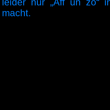
leider nur „Aff un zo“ i
macht.