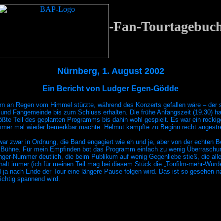
-Fan-Tourtagebuc
Nürnberg, 1. August 2002
Ein Bericht von Ludger Egen-Gödde
an Regen vom Himmel stürzte, während des Konzerts gefallen wäre – der sch
 und Fangemeinde bis zum Schluss erhalten. Die frühe Anfangszeit (19.30) h
rößte Teil des geplanten Programms bis dahin wohl gespielt. Es war ein roc
mer mal wieder bemerkbar machte. Helmut kämpfte zu Beginn recht angestre
war zwar in Ordnung, die Band engagiert wie eh und je, aber von der echten B
er Bühne. Für mein Empfinden bot das Programm einfach zu wenig Überraschun
nger-Nummer deutlich, die beim Publikum auf wenig Gegenliebe stieß, die all
 halt immer (ich für meinen Teil mag bei diesem Stück die „Tonfilm-mehr-Würde
 ja nach Ende der Tour eine längere Pause folgen wird. Das ist so gesehen n
ichtig spannend wird.