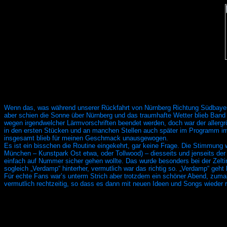
Wenn das, was während unserer Rückfahrt von Nürnberg Richtung Südbayern 
aber schien die Sonne über Nürnberg und das traumhafte Wetter blieb Band
wegen irgendwelcher Lärmvorschriften beendet werden, doch war der allerg
in den ersten Stücken und an manchen Stellen auch später im Programm im
insgesamt blieb für meinen Geschmack unausgewogen.
Es ist ein bisschen die Routine eingekehrt, gar keine Frage. Die Stimmung 
München – Kunstpark Ost etwa, oder Tollwood) – diesseits und jenseits d
einfach auf Nummer sicher gehen wollte. Das wurde besonders bei der Zelti
sogleich „Verdamp“ hinterher, vermutlich war das richtig so. „Verdamp“ geht
Für echte Fans war’s unterm Strich aber trotzdem ein schöner Abend, zumal
vermutlich rechtzeitig, so dass es dann mit neuen Ideen und Songs wieder r