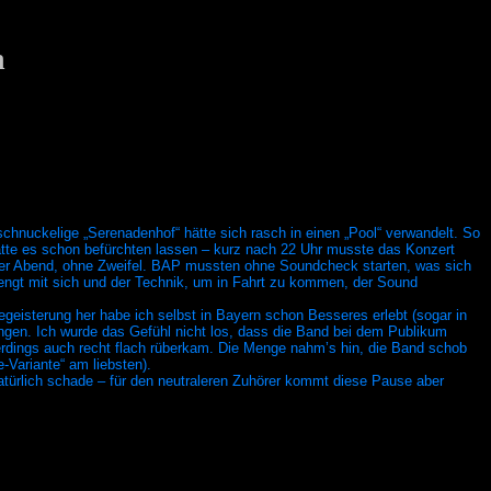
h
nuckelige „Serenadenhof“ hätte sich rasch in einen „Pool“ verwandelt. So
atte es schon befürchten lassen – kurz nach 22 Uhr musste das Konzert
kiger Abend, ohne Zweifel. BAP mussten ohne Soundcheck starten, was sich
ngt mit sich und der Technik, um in Fahrt zu kommen, der Sound
egeisterung her habe ich selbst in Bayern schon Besseres erlebt (sogar in
gen. Ich wurde das Gefühl nicht los, dass die Band bei dem Publikum
erdings auch recht flach rüberkam. Die Menge nahm’s hin, die Band schob
-Variante“ am liebsten).
atürlich schade – für den neutraleren Zuhörer kommt diese Pause aber