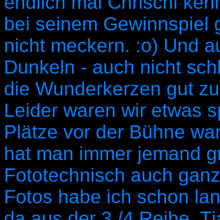
endlich mal Chrischi kenn
bei seinem Gewinnspiel 
nicht meckern. :o) Und 
Dunkeln - auch nicht sc
die Wunderkerzen gut zu
Leider waren wir etwas s
Plätze vor der Bühne wa
hat man immer jemand gr
Fototechnisch auch ganz
Fotos habe ich schon la
da aus der 3./4.Reihe. T