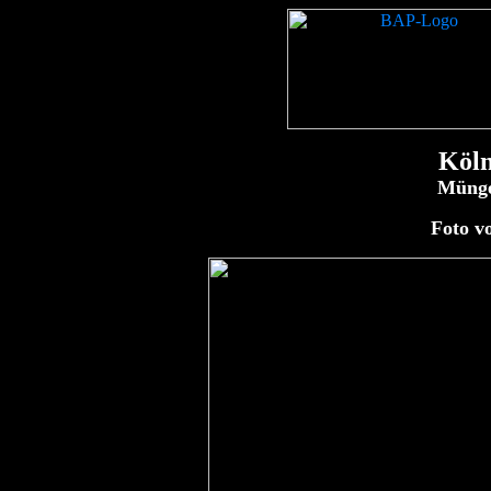
Köln
Münge
Foto v