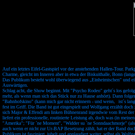
Auf ein letztes Eifel-Gastspiel vor der anstehenden Hallen-Tour. Par
Charme, gleicht im Inneren aber in etwa der Biskuithalle, Bonn (lang
Das Publikum besteht wohl überwiegend aus „Einheimischen" und ei
Auswärtigen.
Schlag acht, die Show beginnt. Mit "Psycho Rodeo" geht´s los gefolgt
mehr, als wenn man sich das Stück nur zu Hause anhört). Dann folg
"Bahnhofskino" (kann mich gar nicht erinnern - und wenn, ist´s lang 
fest im Griff. Die Band ist gut eingespielt und Wolfgang erzählt doch
sich Major & Effendi am linken Bühnenrand irgendwie vom Rest der 
liefert ein professionelle, routinierte Leistung ab, doch was (in mein
"Amerika"; "Für ´ne Moment", "Widder su ´ne Sonndaachmorje" (als W
auch wenn er nicht zur Ur-BAP Besetzung zählt, hat er der Band doch
Publikum ist fasziniert, jubelt und applaudiert weiter, selbst als W