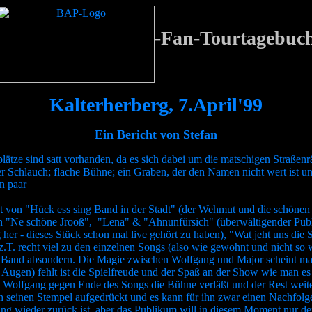
-Fan-Tourtagebuc
Kalterherberg, 7.April'99
Ein Bericht von Stefan
kplätze sind satt vorhanden, da es sich dabei um die matschigen Straß
er Schlauch; flache Bühne; ein Graben, der den Namen nicht wert ist u
n paar
 von "Hück ess sing Band in der Stadt" (der Wehmut und die schönen Er
en "Ne schöne Jrooß", "Lena" & "Ahnunfürsich" (überwältigender Pub
her - dieses Stück schon mal live gehört zu haben), "Wat jeht uns die 
 z.T. recht viel zu den einzelnen Songs (also wie gewohnt und nicht so w
Band absondern. Die Magie zwischen Wolfgang und Major scheint manc
en Augen) fehlt ist die Spielfreude und der Spaß an der Show wie man es
olfgang gegen Ende des Songs die Bühne verläßt und der Rest weiters
 seinen Stempel aufgedrückt und es kann für ihn zwar einen Nachfolger
olfgang wieder zurück ist, aber das Publikum will in diesem Moment nu