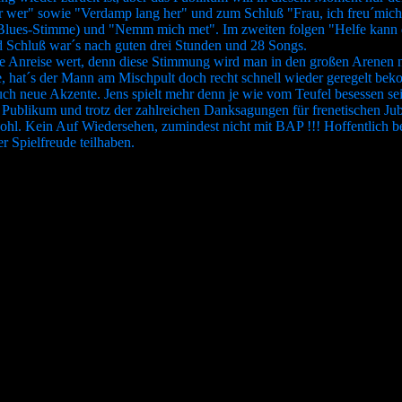
der wer" sowie "Verdamp lang her" und zum Schluß "Frau, ich freu´mich"
Blues-Stimme) und "Nemm mich met". Im zweiten folgen "Helfe kann dir
d Schluß war´s nach guten drei Stunden und 28 Songs.
gste Anreise wert, denn diese Stimmung wird man in den großen Arenen n
, hat´s der Mann am Mischpult doch recht schnell wieder geregelt beko
uch neue Akzente. Jens spielt mehr denn je wie vom Teufel besessen sei
Publikum und trotz der zahlreichen Danksagungen für frenetischen Jube
ohl. Kein Auf Wiedersehen, zumindest nicht mit BAP !!! Hoffentlich be
r Spielfreude teilhaben.