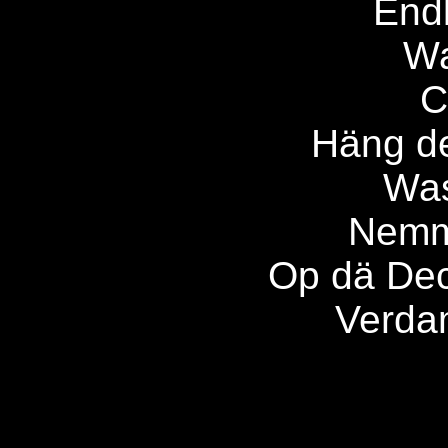
Endl
Wa
C
Häng d
Was
Nemm
Op dä De
Verda