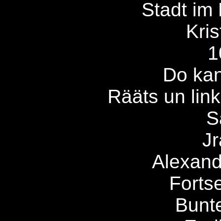
Stadt im
Kris
1
Do ka
Rääts un li
S
J
Alexandr
Fortse
Bunt