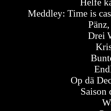
Helfe k
Meddley: Time is cas
Pänz,
Drei 
Kri
Bunt
Endl
Op dä De
Saison 
W