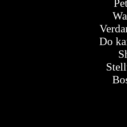
Pe
Wa
Verda
Do ka
S
Stel
Bo