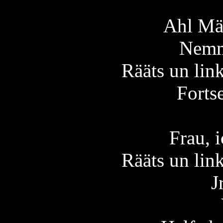
Ahl Män
Nemm
Rääts un li
Forts
Frau, 
Rääts un li
J