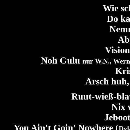
Wie sc
Do ka
Nemm
Ab
Visio
Noh Gulu
nur W.N., Wern
Kri
Arsch huh,
Ruut-wieß-blau
Nix 
Jeboo
You Ain't Goin' Nowhere
(
Dyl