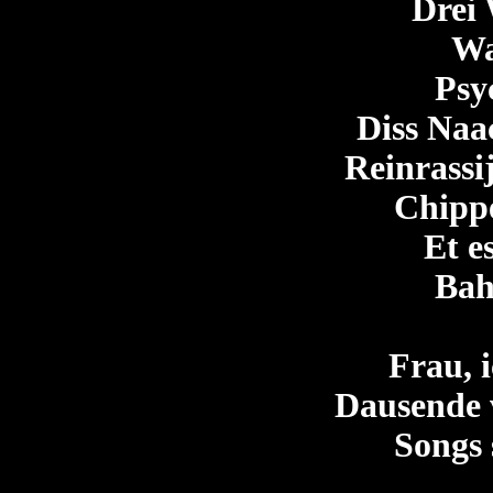
Drei 
Wa
Psy
Diss Naac
Reinrassi
Chipp
Et es
Bah
Frau, 
Dausende 
Songs