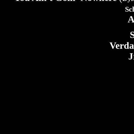
Sc
A
Verda
J