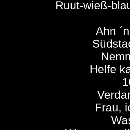
Ruut-wieß-blau
Ahn ´n
Südstad
Nemm
Helfe ka
1
Verda
Frau, i
Was