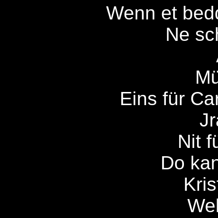
Wenn et bedd
Ne sc
Mü
Eins für Ca
J
Nit 
Do ka
Kris
Wel