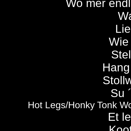
Wo mer end
Wa
Li
Wie 
Stel
Hang
Stoll
Su 
Hot Legs/Honky Tonk Wo
Et l
Koot