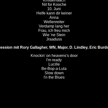
Kristallnaach
Nit für Kooche
10. Juni
Helfe kann dir keiner
Anna
Wellenreiter
Verdamp lang her
Frau, ich freu mich
Wie 'ne Stein
Jraaduss
ession mit
Rory Gallagher, WN, Major, D. Lindley, Eric Burd
Knockin' on heavens's door
I'm ready
Lucille
Be-Bop-a-Lula
Slow down
I'n the Blues