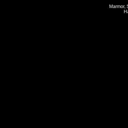
Marmor, S
H