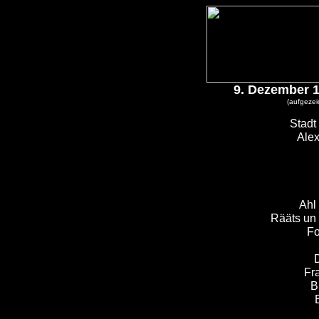
9. Dezember 
(aufgeze
Stadt
Alex
Ahl 
Rääts un
Fo
D
Fra
B