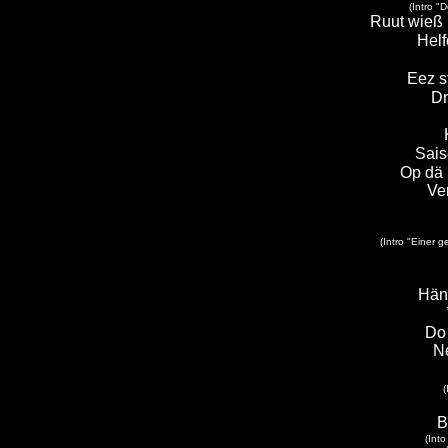
(Intro "
Ruut wieß b
Helf
Eez s
Dr
Sais
Op dä
Ve
(Intro "Einer g
Hän
Do
N
(
B
(Into