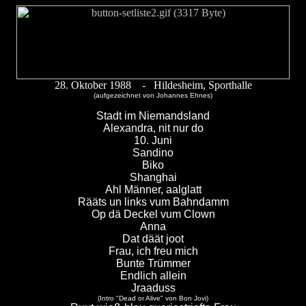
28. Oktober 1988 - Hildesheim, Sporthalle
(aufgezeichnet von Johannes Ehnes)
Stadt im Niemandsland
Alexandra, nit nur do
10. Juni
Sandino
Biko
Shanghai
Ahl Männer, aalglatt
Rääts un links vum Bahndamm
Op dä Deckel vum Clown
Anna
Dat däät joot
Frau, ich freu mich
Bunte Trümmer
Endlich allein
Jraaduss
(Intro "Dead or Alive" von Bon Jovi)