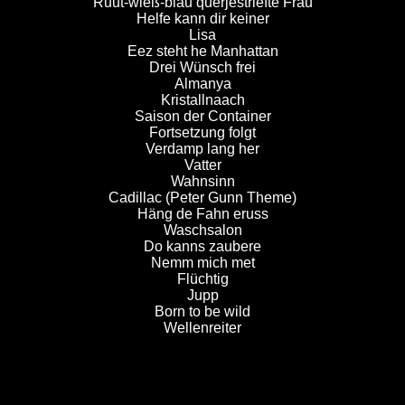
Ruut-wieß-blau querjestriefte Frau
Helfe kann dir keiner
Lisa
Eez steht he Manhattan
Drei Wünsch frei
Almanya
Kristallnaach
Saison der Container
Fortsetzung folgt
Verdamp lang her
Vatter
Wahnsinn
Cadillac (Peter Gunn Theme)
Häng de Fahn eruss
Waschsalon
Do kanns zaubere
Nemm mich met
Flüchtig
Jupp
Born to be wild
Wellenreiter