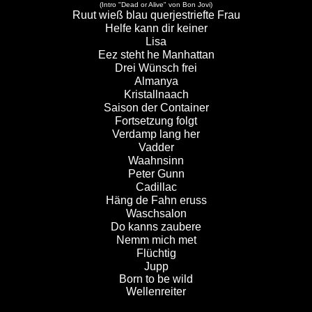
(Intro "Dead or Alive" von Bon Jovi)
Ruut wieß blau querjestriefte Frau
Helfe kann dir keiner
Lisa
Eez steht he Manhattan
Drei Wünsch frei
Almanya
Kristallnaach
Saison der Container
Fortsetzung folgt
Verdamp lang her
Vadder
Waahnsinn
Peter Gunn
Cadillac
Häng de Fahn eruss
Waschsalon
Do kanns zaubere
Nemm mich met
Flüchtig
Jupp
Born to be wild
Wellenreiter