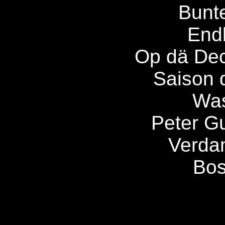
Bunt
Endl
Op dä De
Saison 
Was
Peter Gu
Verda
Bos