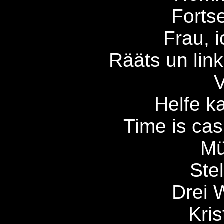
Fortse
Frau, i
Rääts un li
Helfe ka
Time is cas
Mü
Stel
Drei 
Kris