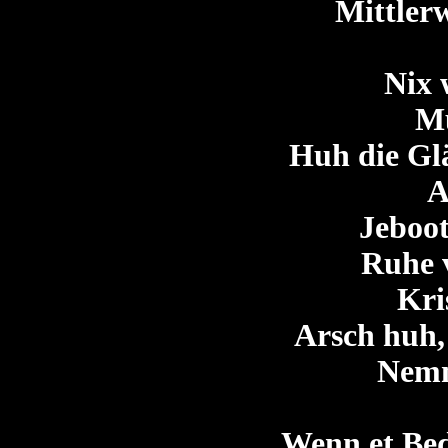
Mittlerw
Nix 
M
Huh die Glä
A
Jeboo
Ruhe 
Kri
Arsch huh,
Nemm
Wenn et Bed