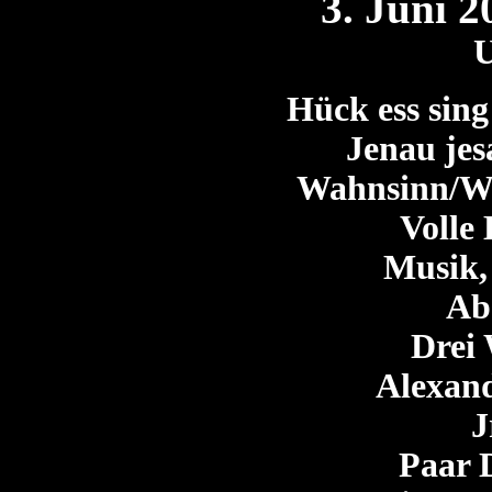
3. Juni
2
U
Hück ess sing
Jenau jes
Wahnsinn/Wa
Volle 
Musik, 
Ab
Drei 
Alexand
J
Paar 