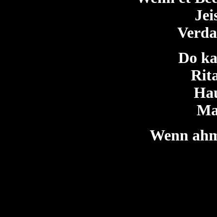
Jei
Verda
Do ka
Rit
Ha
Maa
Wenn ahm