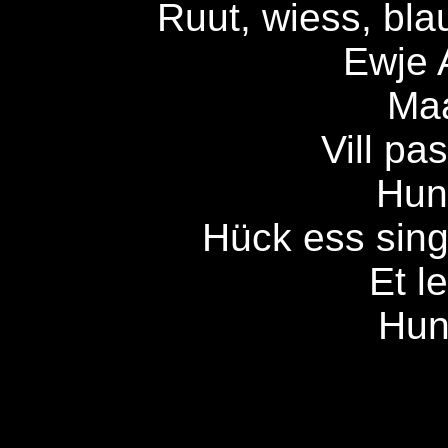
Ruut, wiess, blau
Ewje 
Maa
Vill pa
Hun
Hück ess sing
Et l
Hun