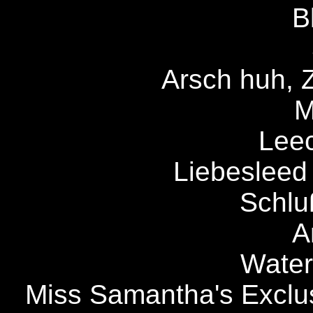
B
Arsch huh, 
M
Leec
Liebesleed 
Schluß
A
Water
Miss Samantha's Exclu