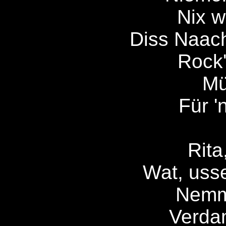
Nix w
Diss Naach
Rock'
Mü
Für 
Rita
Wat, usse
Nemm
Verda