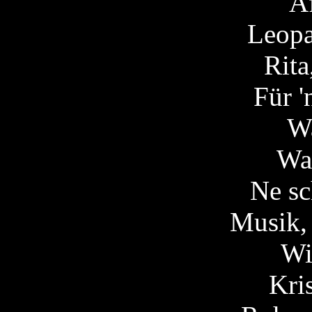
A
Leopa
Rita
Für 
W
Wa
Ne sc
Musik, 
Wi
Kri