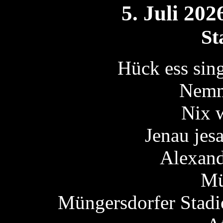
5. Juli 2
St
Hück ess sin
Nemm
Nix w
Jenau jes
Alexand
Mü
Müngersdorfer Stadi