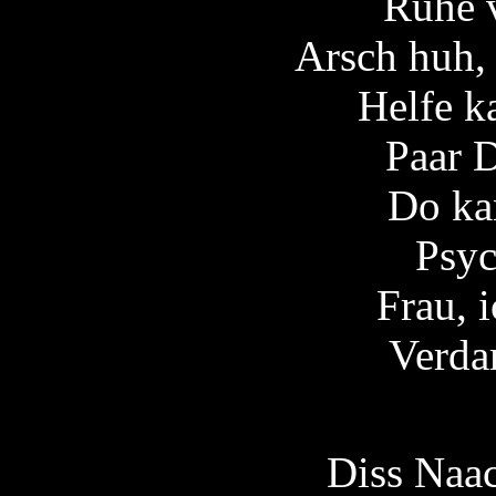
Ruhe 
Arsch huh,
Helfe k
Paar 
Do ka
Psy
Frau, 
Verda
Diss Naac