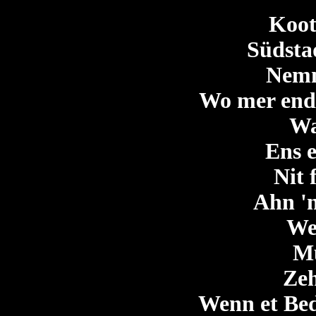
Koot
Südstad
Nemm
Wo mer end
Wa
Ens 
Nit 
Ahn 'n
Wel
M
Zeh
Wenn et Bed