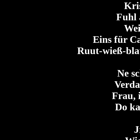
Kri
Fuhl
Wei
Eins für C
Ruut-wieß-blau
Ne sc
Verda
Frau, 
Do ka
J