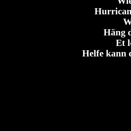
Wie
Hurrican
W
Häng d
Et 
Helfe kann 