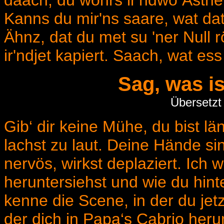
daach, du wöhrs ir'ndwo Ästhet 
Kanns du mir'ns saare, wat dat 
Ähnz, dat du met su 'ner Null
ir'ndjet kapiert. Saach, wat es
Sag, was is
Übersetzt
Gib‘ dir keine Mühe, du bist lä
lachst zu laut. Deine Hände sin
nervös, wirkst deplaziert. Ich
heruntersiehst und wie du hin
kenne die Scene, in der du jet
der dich in Papa‘s Cabrio her