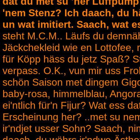
dat du met su 'ner Luffpump
'nem Stenz? Ich daach, du hä
un wat imitiert. Saach, wat 
steht M.C.M.. Läufs du demn
Jäckchekleid wie en Lottofee,
für Köpp häss du jetz Spaß? S
verpass. O.K., vun mir uss Frol
schön Saison met dingem Gigolo
baby-rosa, himmelblau, Angora
ei'ntlich für'n Fijur? Wat ess da
Erscheinung her? ..met su nem
ir'ndjet usser Sohn? Saach, n