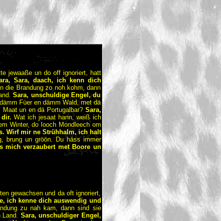
 jewaaße un do off ignoriert, hatt
ara, Sara, daach, ich kenn dich
nn die Brandung zo noh kohm, dann
Land.
Sara, unschuldige Engel, du
 dämm Füer en dämm Wald, met dä
m Maat un en dä Portugalbar?
Sara,
 dir.
Wat ich jesaat hann, weiß ich
ls em Winter, do looch Mondleech om
. Wirf mir ne Strühhalm, ich halt
ng, brung un gröön. Du häss immer
s mich verzaubert met Boore un
ten gewachsen und da oft ignoriert,
hte, ich kenne dich auswendig und
ndung zu nah kam, dann sind sie
n Land.
Sara, unschuldiger Engel,