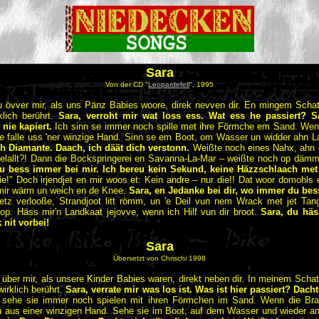
Sara
Von der CD "
Leopardefell
", 1995
u övver mir, als uns Pänz Babies woore, direk nevven dir. En mingem Schatte
lich berührt.
Sara, verroht mir wat loss ess. Wat ess he passiert? S
nie kapiert.
Ich sinn se immer noch spille met ihre Förmche em Sand. We
le falle uss 'ner winzige Hand. Sinn se em Boot, om Wasser un widder ahn 
ch Diamante. Daach, ich däät dich verstonn.
Weißte noch eines Nahx, ahn
lallt?! Dann die Bockspringerei en Savanna-La-Mar – weißte noch op däm
du bess immer bei mir. Ich bereu kein Sekund, keine Häzzschlaach met
 nie!" Doch irjendjet en mir woos et: Kein andre – nur die!! Dat woor domoh
 mir wärm un weich en de Knee.
Sara, en Jedanke bei dir, wo immer du bess
etz verlooße, Strandjoot litt römm, un 'e Deil vun nem Wrack met jet Ta
op. Häss mir'n Landkaat jejovve, wenn ich Hilf vun dir broot.
Sara, du häs
 nit vorbei!
Sara
Übersetzt von Chrischi 1998
 über mir, als unsere Kinder Babies waren, direkt neben dir. In meinem Schat
irklich berührt.
Sara, verrate mir was los ist. Was ist hier passiert? Dac
sehe sie immer noch spielen mit ihren Förmchen im Sand. Wenn die Bra
en aus einer winzigen Hand. Sehe sie im Boot, auf dem Wasser und wieder a