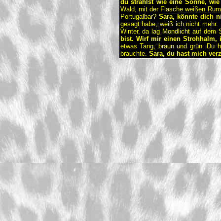
du strahlst wie eine Sonne, wie
Wald, mit der Flasche weißen Rum 
Portugalbar?
Sara, könnte dich n
gesagt habe, weiß ich nicht mehr. 
Winter, da lag Mondlicht auf dem
bist. Wirf mir einen Strohhalm, 
etwas Tang, braun und grün. Du h
brauchte.
Sara, du hast mich verz