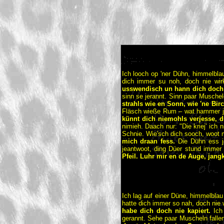
Ich looch op 'ner Dühn, himmelbla
dich immer su noh, doch nie wirk
usswendisch un hann dich doch 
sinn se jerannt. Sinn paar Musche
strahls wie en Sonn, wie 'ne Bir
Fläsch wieße Rum – wat hammer je
künnt dich niemohls verjesse, 
nimieh. Daach nur: "Die kriej' ich
Schnie. Wie'sch dich sooch, woot
mich draan fess.
Die Dühn ess j
jeantwoot, ding Düer stund immer 
Pfeil. Luhr mir en de Auge, jangk
Ich lag auf einer Düne, himmelblau
hatte dich immer so nah, doch nie w
habe dich doch nie kapiert.
Ich 
gerannt. Sehe paar Muscheln fall