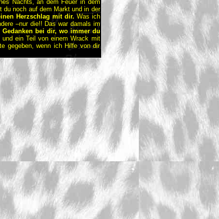
nes Nachts, an dem Feuer in dem
t du noch auf dem Markt und in der
inen Herzschlag mit dir.
Was ich
andere –nur die!! Das war damals im
n Gedanken bei dir, wo immer du
m, und ein Teil von einem Wrack mit
e gegeben, wenn ich Hilfe von dir