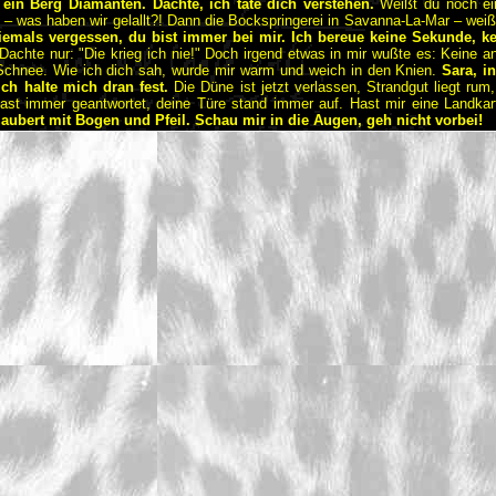
 ein Berg Diamanten. Dachte, ich täte dich verstehen.
Weißt du noch ei
– was haben wir gelallt?! Dann die Bockspringerei in Savanna-La-Mar – weiß
iemals vergessen, du bist immer bei mir. Ich bereue keine Sekunde, ke
Dachte nur: "Die krieg ich nie!" Doch irgend etwas in mir wußte es: Keine 
 Schnee. Wie ich dich sah, wurde mir warm und weich in den Knien.
Sara, i
ich halte mich dran fest.
Die Düne ist jetzt verlassen, Strandgut liegt ru
ast immer geantwortet, deine Türe stand immer auf. Hast mir eine Landkart
aubert mit Bogen und Pfeil. Schau mir in die Augen, geh nicht vorbei!