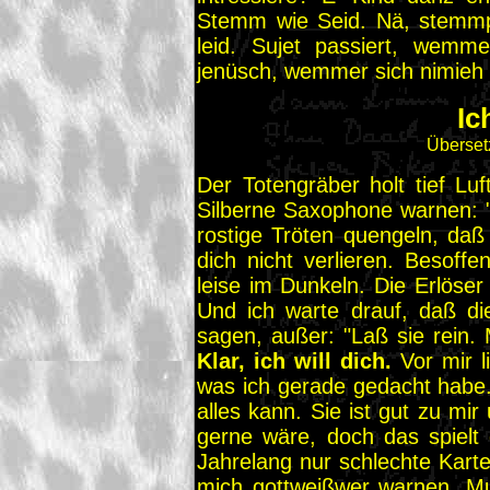
Stemm wie Seid. Nä, stemmp, 
leid. Sujet passiert, wemm
jenüsch, wemmer sich nimieh s
Ic
Überset
Der Totengräber holt tief Lu
Silberne Saxophone warnen: "
rostige Tröten quengeln, daß s
dich nicht verlieren. Besoff
leise im Dunkeln. Die Erlöse
Und ich warte drauf, daß di
sagen, außer: "Laß sie rein.
Klar, ich will dich.
Vor mir l
was ich gerade gedacht habe.
alles kann. Sie ist gut zu mir 
gerne wäre, doch das spielt 
Jahrelang nur schlechte Karte
mich gottweißwer warnen. Muß