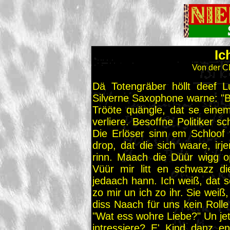
Ic
Von der C
Dä Totengräber höllt deef L
Silverne Saxophone warne: "Bl
Trööte quängle, dat se einem l
verliere. Besoffne Politiker s
Die Erlöser sinn em Schloo
drop, dat die sich waare, irj
rinn. Maach die Düür wigg 
Vüür mir litt en schwazz d
jedaach hann. Ich weiß, dat se
zo mir un ich zo ihr. Sie weiß,
diss Naach für uns kein Roll
"Wat ess wohre Liebe?" Un jet
intressiere? E' Kind danz en