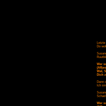
Letzte
Do woh
Susann
Ruutbl
Wer s
(Affje
Wat, 
Dich z
Dann d
Ich si
Susann
Schad 
Wer s