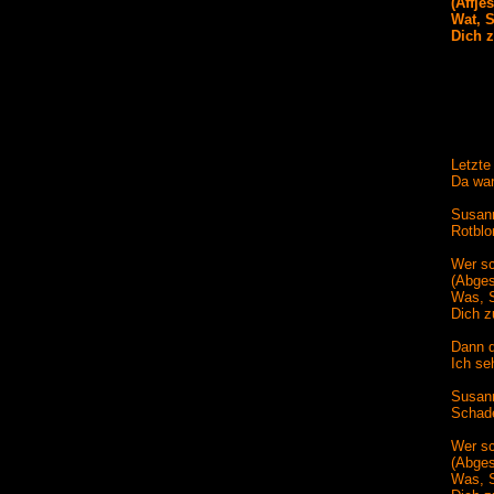
(Affje
Wat, 
Dich z
Letzte
Da war
Susann
Rotblo
Wer sc
(Abges
Was, S
Dich z
Dann d
Ich se
Susann
Schade
Wer sc
(Abges
Was, S