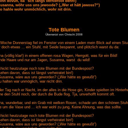
sinn dovun, da’ ’sch längs verhieroot benn!)
Susanna, wöhr uss uns jewoode? („Wer et hätt jewoss?“)
o hahle wohr unmöchlich, wohr nit drin.
Tote Blumen
Übersetzt von Chrischi 2008
 Woche Donnerstag fiel im Fenster von einem Laden mein Blick auf einen Stu
 doch etwas ... ein Stuhl, mit Seide bespannt, und plötzlich warst du da:
a (völlig klar!) in einem offenen rosa Wagen, Herrgott, was für ein Bild!
nde Haare und nur am Jagen, Susanna, warst du wild!
hickt heutzutage noch tote Blumen mit der Bundespost?
ehen davon, dass ist längst verheiratet bin!)
usanna, wäre aus uns geworden? („Wer hätte es gewußt“)
u halten war unmöglich, war nicht drin.
er Tag nach er Nacht, im der alles in die Hose gin, Kinder spielten im Hinterh
he den Stuhl noch, der durch die Bude flog, Tja, unverhofft kommt oft.
a, wunderbar, und ein Grab mit welken Rosen, schade um den schönen Stuh
 um die Vase und ... ich war wohl zu jung, Keine Ahnung, was das sollte.
hickt heutzutage noch tote Blumen mit der Bundespost?
ehen davon, dass ist längst verheiratet bin!)
usanna, wäre aus uns geworden? („Wer hätte es gewußt“)