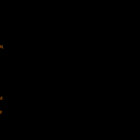
hl,
of.
l!