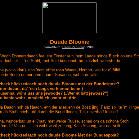
Duude Bloome
Vom Album "
Radio Pandora
", 2008
 Woch Donnersdaach feel em Finster vun ’nem Laade minge Bleck op ene Sto
r doch jet ... ’ne Stohl, met Seid bespannt, un plötzlich wohrste do:
a (völlig klar!) enn ’nem offne rosa Waare, Herrjott, wat für e’ Bild!
onde Hoore un nur ahm Jaare, Susanna, wohrs do wild!
check hückzedaach noch duude Bloome met der Bundespost?
sinn dovun, da’ ’sch längs verhieroot benn!)
Susanna, wöhr uss uns jewoode? („Wer et hätt jewoss?“)
o hahle wohr unmöchlich, wohr nit drin.
ä Daach noh dä Naach, enn der alles enn de Bozz jing, Pänz spillte ’m Hinge
nn dä Stohl noch, dä durch die Buud flooch, Tja, unverhoff kütt off.
a, wunderbar, un e’ Jraav met welke Ruuse, schad öm dä schöne Stohl!
öm die Vas un ... ich wohr wohl zo jung, Kein Ahnung, wat dat sollt.
check hückzedaach noch duude Bloome Met der Bundespost?