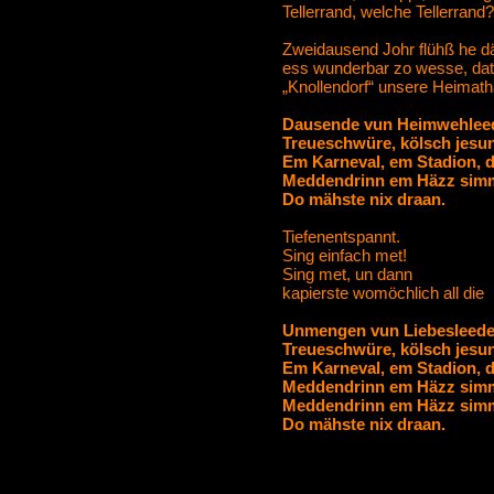
Tellerrand, welche Tellerrand?
Zweidausend Johr flühß he dä
ess wunderbar zo wesse, dat
„Knollendorf“ unsere Heimath
Dausende vun Heimwehleede
Treueschwüre, kölsch jesun
Em Karneval, em Stadion, d
Meddendrinn em Häzz simme
Do mähste nix draan.
Tiefenentspannt.
Sing einfach met!
Sing met, un dann
kapierste womöchlich all die
Unmengen vun Liebesleeder
Treueschwüre, kölsch jesun
Em Karneval, em Stadion, d
Meddendrinn em Häzz simme
Meddendrinn em Häzz simme
Do mähste nix draan.