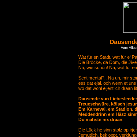
Dausende
Vom Albu
Wat für en Stadt, wat für e‘ 
Die Bröcke, dä Dom, die Jivel
Nä, wie schön! Nä, wat für en
Sentimental?.. Na un, mir st
ess dat ejal, och wenn et uns 
wo dat wohl eijentlich draan lit
Dausende vun Liebesleeder
Treueschwüre, kölsch jesun
Em Karneval, em Stadion, d
Meddendrinn em Häzz simme
Do mähste nix draan
.
Die Lück he sinn stolz op irj
Jemütlich, bekloppt, verklünge