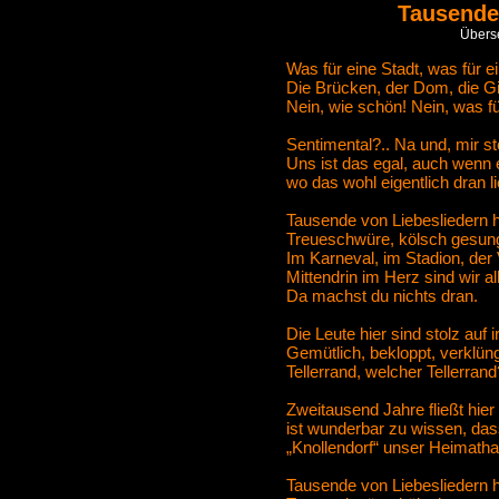
Tausende
Überse
Was für eine Stadt, was für 
Die Brücken, der Dom, die Gie
Nein, wie schön! Nein, was fü
Sentimental?.. Na und, mir s
Uns ist das egal, auch wenn es
wo das wohl eigentlich dran li
Tausende von Liebesliedern h
Treueschwüre, kölsch gesunge
Im Karneval, im Stadion, der 
Mittendrin im Herz sind wir al
Da machst du nichts dran.
Die Leute hier sind stolz auf
Gemütlich, bekloppt, verklüng
Tellerrand, welcher Tellerrand
Zweitausend Jahre fließt hier
ist wunderbar zu wissen, da
„Knollendorf“ unser Heimathaf
Tausende von Liebesliedern h