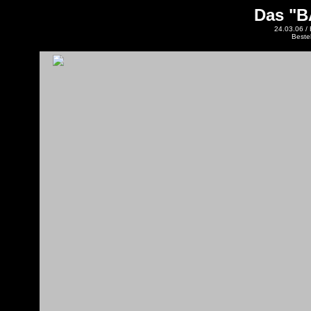
Das "B
24.03.06 /
Beste