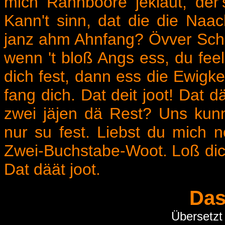
mich Rähnboore jekläut, der
Kann't sinn, dat die die Naa
janz ahm Ahnfang? Övver Schatt
wenn 't bloß Angs ess, du feel
dich fest, dann ess die Ewigkei
fang dich. Dat deit joot! Dat d
zwei jäjen dä Rest? Uns kunn
nur su fest. Liebst du mich
Zwei-Buchstabe-Woot. Loß dich f
Dat däät joot.
Das
Übersetzt