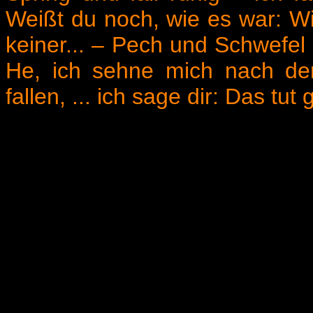
Weißt du noch, wie es war: W
keiner... – Pech und Schwefel 
He, ich sehne mich nach de
fallen, ... ich sage dir: Das tut 